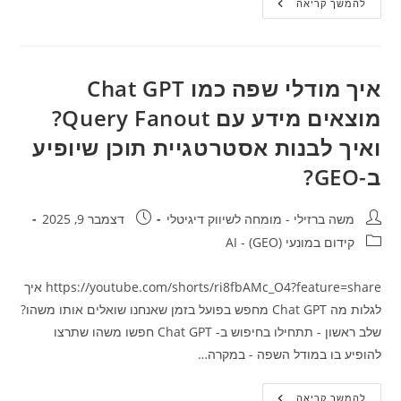
GEO
להמשך קריאה
קידום
אורגני
במנועי
חיפוש
מבוססי
AI
איך מודלי שפה כמו Chat GPT
מוצאים מידע עם Query Fanout?
ואיך לבנות אסטרטגיית תוכן שיופיע
ב-GEO?
מחבר:
פורסם:
משה ברזילי - מומחה לשיווק דיגיטלי
דצמבר 9, 2025
קטגוריה:
קידום במונעי AI - (GEO)
https://youtube.com/shorts/ri8fbAMc_O4?feature=share איך
לגלות מה Chat GPT מחפש בפועל בזמן שאנחנו שואלים אותו משהו?
שלב ראשון - תתחילו בחיפוש ב- Chat GPT חפשו משהו שתרצו
להופיע בו במודל השפה - במקרה…
איך
להמשך קריאה