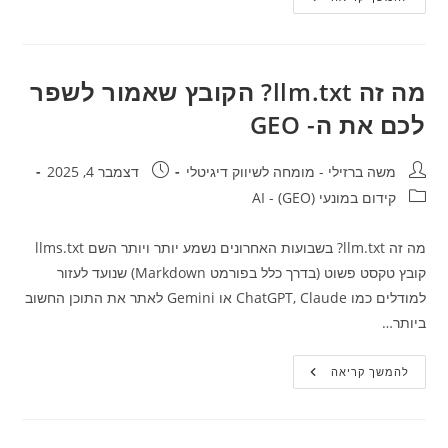
מודלי
שפה
כמו
Chat
GPT
מוצאים
מה זה llm.txt? הקובץ שאמור לשפר
מידע
עם
לכם את ה- GEO
Query
Fanout?
ואיך
לבנות
מחבר:
פורסם:
משה ברזילי - מומחה לשיווק דיגיטלי
דצמבר 4, 2025
אסטרטגיית
תוכן
קטגוריה:
קידום במונעי AI - (GEO)
שיופיע
ב-
GEO?
מה זה llm.txt? בשבועות האחרונים נשמע יותר ויותר השם llms.txt
קובץ טקסט פשוט (בדרך כלל בפורמט Markdown) שנועד לעזור
למודלים כמו ChatGPT, Claude או Gemini לאתר את התוכן החשוב
ביותר…
מה
להמשך קריאה
זה
Llm.txt?
הקובץ
שאמור
לשפר