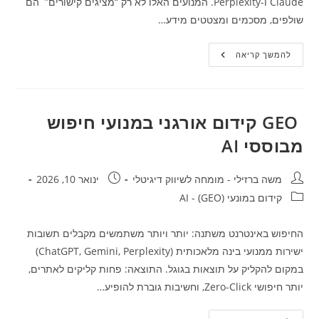
Claude ו-Perplexity. המנועים האלו לא רק “מציגים קישורים” הם
שולפים, מסכמים ומצטטים מידע…
איך
להמשך קריאה
להתאים
את
התוכן
באתר
שלכם
לעידן
GEO קידום אורגני במנועי חיפוש
ה-
AI?
מבוססי AI
או
איך
להופיע
ב-
מחבר:
פורסם:
משה ברזילי - מומחה לשיווק דיגיטלי
ינואר 10, 2026
Chat-
Gpt?
קטגוריה:
קידום במונעי AI - (GEO)
החיפוש באינטרנט משתנה: יותר ויותר משתמשים מקבלים תשובות
ישירות ממנועי בינה מלאכותית (ChatGPT, Gemini, Perplexity)
במקום להקליק על תוצאות בגוגל. התוצאה: פחות קליקים לאתרים,
יותר חיפושי Zero-Click, וחשיבות גוברת להופיע…