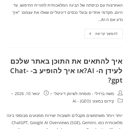
האחרונות עם כניסתה של הבינה המלאכותית לחוויית החיפוש. עד
היום, מקדמי אתרים ובעלי נכסים דיגיטליים שאלו את עצמם: "איך
נדע אם ה-AI…
המהפכה
להמשך קריאה
של
בינג:
הכירו
את
דוח
ה-
איך להתאים את התוכן באתר שלכם
AI
Performance
לעידן ה- AI?או איך להופיע ב- Chat-
החדש
ב-
Bing
gpt?
Webmaster
Tools
מחבר:
פורסם:
משה ברזילי - מומחה לשיווק דיגיטלי
ינואר 10, 2026
קטגוריה:
קידום במונעי AI - (GEO)
יותר ויותר משתמשים מקבלים תשובות ישירות ממנועים מבוססי בינה
מלאכותית כמו ChatGPT, Google AI Overviews (SGE), Gemini,