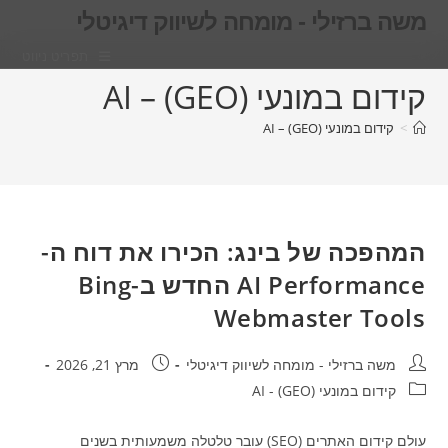
Ski
משה ברזילי - מומחה לשיווק דיגיטלי
t
תפריט ניווט
conten
קידום במונעי AI – (GEO)
>
קידום במונעי AI – (GEO)
המהפכה של בינג: הכירו את דוח ה-
AI Performance החדש ב-Bing
Webmaster Tools
מחבר:
פורסם:
משה ברזילי - מומחה לשיווק דיגיטלי
מרץ 21, 2026
קטגוריה:
קידום במונעי AI - (GEO)
עולם קידום האתרים (SEO) עובר טלטלה משמעותית בשנים